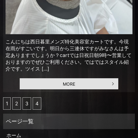
こんにちは西日暮里メンズ特化美容室カートです。今現
在雨がすごいです。明日から三連休ですがみなさんは予
定ありますでしょうか？cartでは日祝日朝9時〜営業して
おりますのでぜひご利用ください。ではではスタイル紹
介です。ツイス […]
MORE
1
2
3
4
ホーム