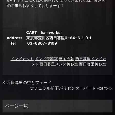
8月も下旬になり比較的涼しくなってきましたね。皆さん
のご来店おまりしておりまーす！
CART hair works
address 東京都荒川区西日暮里6−64−6 １０１
tel 03−6807−8199
メンズカット
メンズ美容室
盛岡冷麺
西日暮里メンズカ
ット
西日暮里メンズ美容室
西日暮里美容室
西日暮里の空とフェード
ナチュラル前下がりセンターパート -cart-