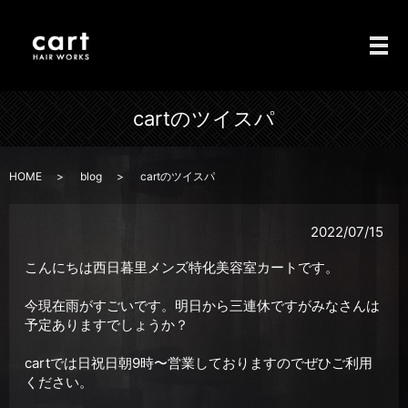
メ
cartのツイスパ
HOME
blog
cartのツイスパ
2022/07/15
こんにちは西日暮里メンズ特化美容室カートです。
今現在雨がすごいです。明日から三連休ですがみなさんは
予定ありますでしょうか？
cartでは日祝日朝9時〜営業しておりますのでぜひご利用
ください。