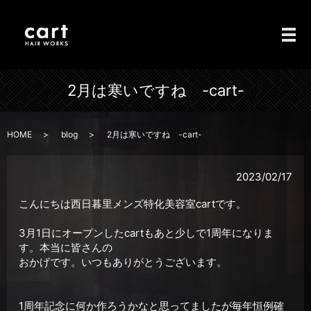
メ
2月は寒いですね -cart-
HOME
blog
2月は寒いですね -cart-
2023/02/17
こんにちは西日暮里メンズ特化美容室cartです。
3月1日にオープンしたcartもあと少しで1周年になりま
す。本当に皆さんの
おかげです。いつもありがとうございます。
1周年記念に何か作ろうかなと思ってましたが毎年恒例確