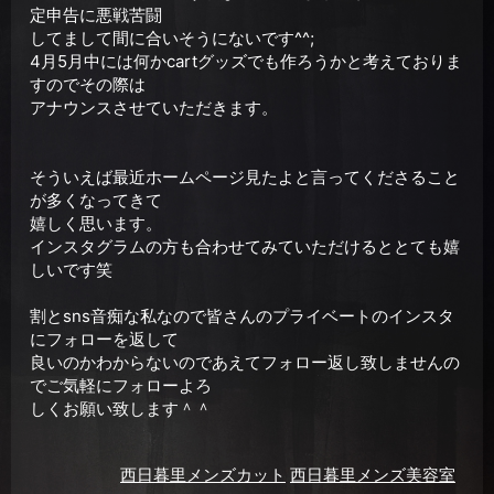
定申告に悪戦苦闘
してまして間に合いそうにないです^^;
4月5月中には何かcartグッズでも作ろうかと考えておりま
すのでその際は
アナウンスさせていただきます。
そういえば最近ホームページ見たよと言ってくださること
が多くなってきて
嬉しく思います。
インスタグラムの方も合わせてみていただけるととても嬉
しいです笑
割とsns音痴な私なので皆さんのプライベートのインスタ
にフォローを返して
良いのかわからないのであえてフォロー返し致しませんの
でご気軽にフォローよろ
しくお願い致します＾＾
西日暮里メンズカット
西日暮里メンズ美容室