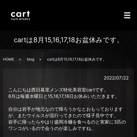
メ
cartは8月15,16,17,18お盆休みです。
HOME
blog
cartは8月15,16,17,18お盆休みです。
2022/07/22
こんにちは西日暮里メンズ特化美容室cartです。
8月は毎週水曜日と15,16,17,18日お休みいただきます。
自分は岩手が地元なので帰ろうかなとおもっております
が、またウイルスが流行ってきたので様子見中です。
岩手に帰ったらやはり盛岡冷麺を食べるのと実家に3匹の
ワンコがいるので会うのが楽しみですね。