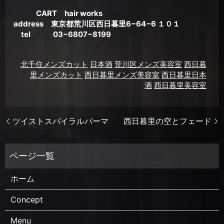
CART hair works
address 東京都荒川区西日暮里6−64−6 １０１
tel 03−6807−8199
北千住メンズカット
日本酒
荒川区メンズ美容室
西日暮
里メンズカット
西日暮里メンズ美容室
西日暮里日本
酒
西日暮里美容室
ツイストスパイラルパーマ
西日暮里の空とフェード
ホーム
Concept
Menu