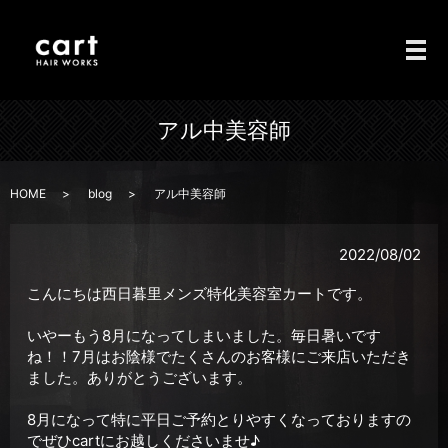
メ
アル中美容師
HOME
blog
アル中美容師
2022/08/02
こんにちは西日暮里メンズ特化美容室カートです。
いやーもう8月になってしまいました。毎日暑いです
ね！！7月はお陰様でたくさんのお客様にご来店いただき
ました。ありがとうございます。
8月になって特に平日ご予約とりやすくなっておりますの
でぜひcartにお越しくださいませ♪