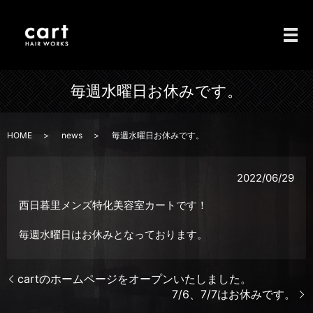
メ
毎週水曜日お休みです。
HOME
news
毎週水曜日お休みです。
2022/06/29
西日暮里メンズ特化美容室カートです！
毎週水曜日はお休みとなっております。
cartのホームページをオープンいたしました。
7/6、7/7はお休みです。