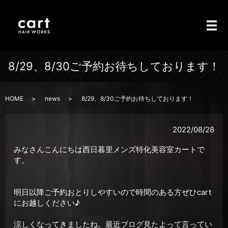
メ
8/29、8/30ご予約お待ちしております！
HOME
news
8/29、8/30ご予約お待ちしております！
2022/08/28
みなさんこんにちは西日暮里メンズ特化美容室カートで
す。
明日以降ご予約おとりしやすいので時間のある方ぜひcart
にお越しください♪
涼しくなってきましたね。最近ブログ見たよって言ってい