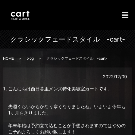
メ
クラシックフェードスタイル -cart-
HOME
blog
クラシックフェードスタイル -cart-
2022/12/09
こんにちは西日暮里メンズ特化美容室カートです。
先週くらいからかなり寒くなりましたね。いよいよ今年も
1ヶ月をきりました。
年末年始は予約立て込むことが予想されますのではやめの
ご予約よろしくお願い致します！