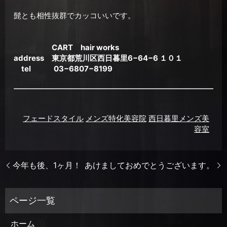
髭とも相性抜群でカッコいいです。
CART hair works
address 東京都荒川区西日暮里6−64−6 １０１
tel 03−6807−8199
フェードスタイル
メンズ特化美容院
西日暮里メンズ美
容室
今年も後、1ヶ月！
あけましておめでとうございます。
ホーム